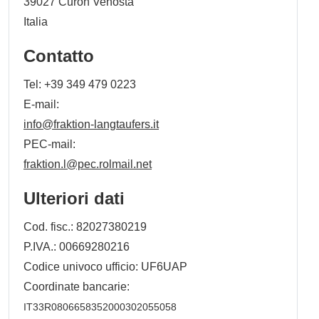
39027
Curon Venosta
Italia
Contatto
Tel:
+39 349 479 0223
E-mail:
info@fraktion-langtaufers.it
PEC-mail:
fraktion.l@pec.rolmail.net
Ulteriori dati
Cod. fisc.: 82027380219
P.IVA.: 00669280216
Codice univoco ufficio: UF6UAP
Coordinate bancarie:
IT33R0806658352000302055058