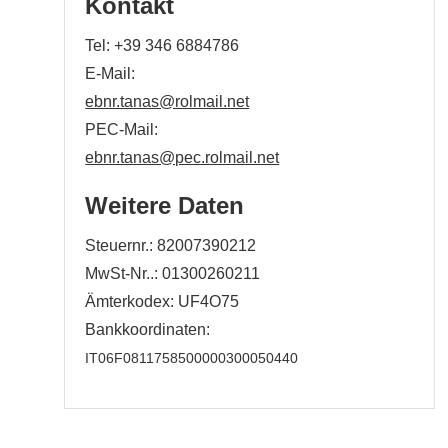
Kontakt
Tel:
+39 346 6884786
E-Mail:
ebnr.tanas@rolmail.net
PEC-Mail:
ebnr.tanas@pec.rolmail.net
Weitere Daten
Steuernr.: 82007390212
MwSt-Nr..: 01300260211
Ämterkodex: UF4O75
Bankkoordinaten:
IT06F0811758500000300050440