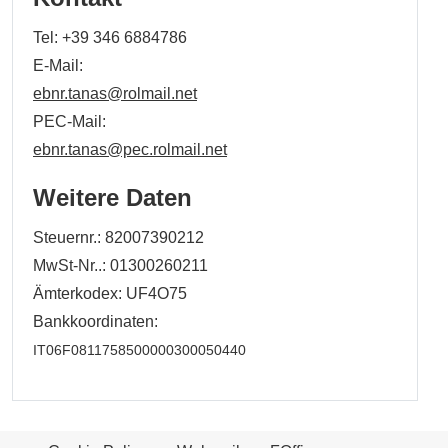
Tel:
+39 346 6884786
E-Mail:
ebnr.tanas@rolmail.net
PEC-Mail:
ebnr.tanas@pec.rolmail.net
Weitere Daten
Steuernr.: 82007390212
MwSt-Nr..: 01300260211
Ämterkodex: UF4O75
Bankkoordinaten:
IT06F0811758500000300050440